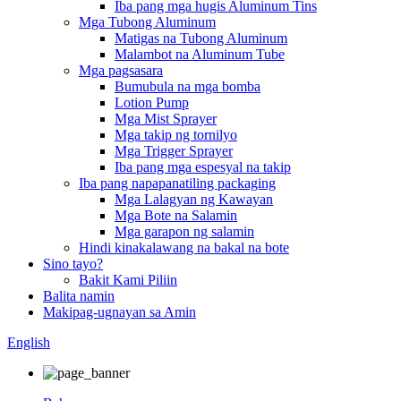
Iba pang mga hugis Aluminum Tins
Mga Tubong Aluminum
Matigas na Tubong Aluminum
Malambot na Aluminum Tube
Mga pagsasara
Bumubula na mga bomba
Lotion Pump
Mga Mist Sprayer
Mga takip ng tornilyo
Mga Trigger Sprayer
Iba pang mga espesyal na takip
Iba pang napapanatiling packaging
Mga Lalagyan ng Kawayan
Mga Bote na Salamin
Mga garapon ng salamin
Hindi kinakalawang na bakal na bote
Sino tayo?
Bakit Kami Piliin
Balita namin
Makipag-ugnayan sa Amin
English