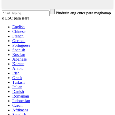
Pindutin ang enter para maghanap
o ESC para isara
English
Chinese
French
German
Portuguese
Spanish
Russian
Japanese
Korean
Arabic
Irish
Greek
Turkish
Italian
Danish
Romanian
Indonesian
Czech
Afrikaans
Swedish