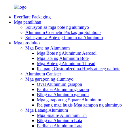
Everflare Packaging
Mga pamilihan
Solusyon sa mga bote ng aluminyo
Aluminum Cosmetic Packaging Solutions
Solusyon sa Bote ng Inumin na Aluminum
Mga produkto
Mga Bote ng Aluminum
Mga Bote ng Aluminum Aerosol
Mga lata ng Aluminum Bote
Mga Bote ng Aluminum Thread
Iba pang Customized na Hugis at leeg na bote
Aluminum Canister
Mga garapon ng aluminyo
Oval Aluminum garapon
Parihaba Aluminum garapon
Bilog na Aluminum garapon
Mga garapon ng Square Aluminum
Iba pang mga hugis Mga garapon ng aluminyo
Mga Latang Aluminum
Mga Sqaure Aluminum Tin
Bilog na Aluminum Lata
Parihaba Aluminum Lata