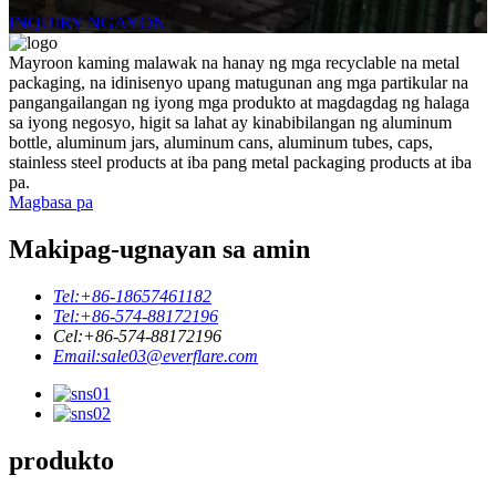
INQUIRY NGAYON
Mayroon kaming malawak na hanay ng mga recyclable na metal
packaging, na idinisenyo upang matugunan ang mga partikular na
pangangailangan ng iyong mga produkto at magdagdag ng halaga
sa iyong negosyo, higit sa lahat ay kinabibilangan ng aluminum
bottle, aluminum jars, aluminum cans, aluminum tubes, caps,
stainless steel products at iba pang metal packaging products at iba
pa.
Magbasa pa
Makipag-ugnayan sa amin
Tel:
+86-18657461182
Tel:
+86-574-88172196
Cel:
+86-574-88172196
Email:
sale03@everflare.com
produkto