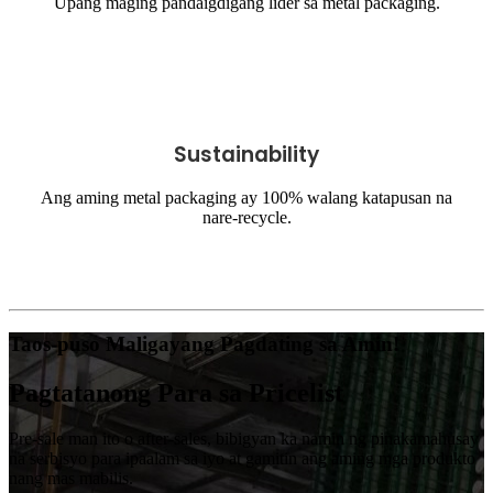
Upang maging pandaigdigang lider sa metal packaging.
Sustainability
Ang aming metal packaging ay 100% walang katapusan na
nare-recycle.
Taos-puso Maligayang Pagdating sa Amin!
Pagtatanong Para sa Pricelist
Pre-sale man ito o after-sales, bibigyan ka namin ng pinakamahusay
na serbisyo para ipaalam sa iyo at gamitin ang aming mga produkto
nang mas mabilis.