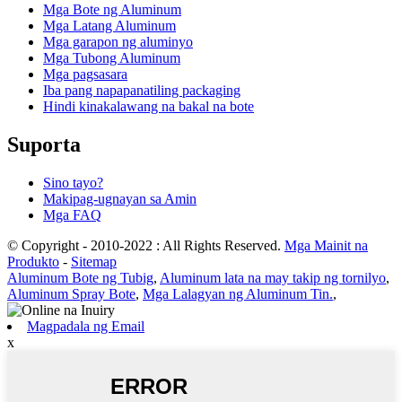
Mga Bote ng Aluminum
Mga Latang Aluminum
Mga garapon ng aluminyo
Mga Tubong Aluminum
Mga pagsasara
Iba pang napapanatiling packaging
Hindi kinakalawang na bakal na bote
Suporta
Sino tayo?
Makipag-ugnayan sa Amin
Mga FAQ
© Copyright - 2010-2022 : All Rights Reserved.
Mga Mainit na
Produkto
-
Sitemap
Aluminum Bote ng Tubig
,
Aluminum lata na may takip ng tornilyo
,
Aluminum Spray Bote
,
Mga Lalagyan ng Aluminum Tin.
,
Magpadala ng Email
x